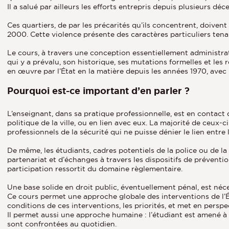
Il a salué par ailleurs les efforts entrepris depuis plusieurs dé
Ces quartiers, de par les précarités qu’ils concentrent, doiven
2000. Cette violence présente des caractères particuliers tena
Le cours, à travers une conception essentiellement administrat
qui y a prévalu, son historique, ses mutations formelles et les
en œuvre par l’État en la matière depuis les années 1970, avec 
Pourquoi est-ce important d’en parler ?
L’enseignant, dans sa pratique professionnelle, est en contact
politique de la ville, ou en lien avec eux. La majorité de ceux-c
professionnels de la sécurité qui ne puisse dénier le lien entre
De même, les étudiants, cadres potentiels de la police ou de l
partenariat et d’échanges à travers les dispositifs de préventi
participation ressortit du domaine règlementaire.
Une base solide en droit public, éventuellement pénal, est néce
Ce cours permet une approche globale des interventions de l’État
conditions de ces interventions, les priorités, et met en perspec
Il permet aussi une approche humaine : l’étudiant est amené à ré
sont confrontées au quotidien.