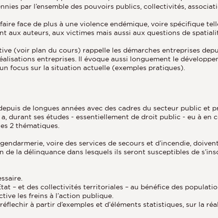
cennies par l’ensemble des pouvoirs publics, collectivités, associat
t faire face de plus à une violence endémique, voire spécifique te
nt aux auteurs, aux victimes mais aussi aux questions de spatiali
ive (voir plan du cours) rappelle les démarches entreprises depui
 réalisations entreprises. Il évoque aussi longuement le développe
un focus sur la situation actuelle (exemples pratiques).
 depuis de longues années avec des cadres du secteur public et p
i a, durant ses études - essentiellement de droit public - eu à en c
 les 2 thématiques.
a gendarmerie, voire des services de secours et d’incendie, doiv
on de la délinquance dans lesquels ils seront susceptibles de s’in
ssaire.
 – et des collectivités territoriales – au bénéfice des populations
tive les freins à l’action publique.
flechir à partir d’exemples et d’éléments statistiques, sur la réal