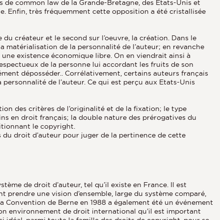
oits de common law de la Grande-Bretagne, des Etats-Unis et
. Enfin, très fréquemment cette opposition a été cristallisée
u créateur et le second sur l’oeuvre, la création. Dans le
la matérialisation de la personnalité de l’auteur; en revanche
 une existence économique libre. On en viendrait ainsi à
 respectueux de la personne lui accordant les fruits de son
sément déposséder.. Corrélativement, certains auteurs français
a personnalité de l’auteur. Ce qui est perçu aux Etats-Unis
n des critères de l’originalité et de la fixation; le type
ins en droit français; la double nature des prérogatives du
itionnant le copyright.
 du droit d’auteur pour juger de la pertinence de cette
ème de droit d’auteur, tel qu’il existe en France. Il est
nt prendre une vision d’ensemble, large du système comparé,
à la Convention de Berne en 1988 a également été un événement
on environnement de droit international qu’il est important
si idéal, parmi toute la famille des droits de copyright, pour se