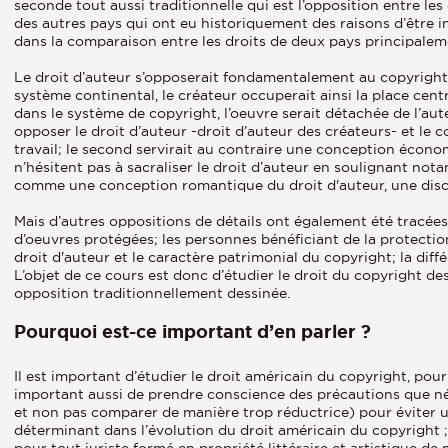
seconde tout aussi traditionnelle qui est l’opposition entre 
des autres pays qui ont eu historiquement des raisons d’être i
dans la comparaison entre les droits de deux pays principalemen
Le droit d’auteur s’opposerait fondamentalement au copyright e
système continental, le créateur occuperait ainsi la place centr
dans le système de copyright, l’oeuvre serait détachée de l’a
opposer le droit d’auteur -droit d’auteur des créateurs- et le c
travail; le second servirait au contraire une conception écono
n’hésitent pas à sacraliser le droit d’auteur en soulignant not
comme une conception romantique du droit d'auteur, une disc
Mais d’autres oppositions de détails ont également été tracées : 
d’oeuvres protégées; les personnes bénéficiant de la protection
droit d'auteur et le caractère patrimonial du copyright; la dif
L’objet de ce cours est donc d’étudier le droit du copyright d
opposition traditionnellement dessinée.
Pourquoi est-ce important d’en parler ?
Il est important d’étudier le droit américain du copyright, pou
important aussi de prendre conscience des précautions que né
et non pas comparer de manière trop réductrice) pour éviter 
déterminant dans l’évolution du droit américain du copyright ;
pour tout juriste formé en propriété littéraire et artistique de 