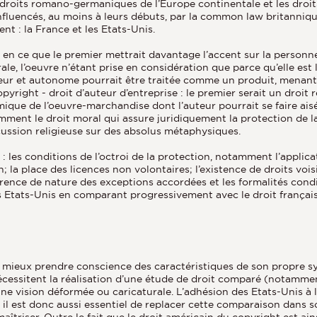
les droits romano-germaniques de l’Europe continentale et les dr
nfluencés, au moins à leurs débuts, par la common law britannique
t : la France et les Etats-Unis.
n ce que le premier mettrait davantage l’accent sur la personne d
ale, l’oeuvre n’étant prise en considération que parce qu’elle est 
uteur et autonome pourrait être traitée comme un produit, menant
opyright - droit d’auteur d’entreprise : le premier serait un droit
mique de l’oeuvre-marchandise dont l’auteur pourrait se faire ai
amment le droit moral qui assure juridiquement la protection de l
ussion religieuse sur des absolus métaphysiques.
les conditions de l’octroi de la protection, notamment l’applicatio
; la place des licences non volontaires; l’existence de droits vois
férence de nature des exceptions accordées et les formalités cond
es Etats-Unis en comparant progressivement avec le droit français
r mieux prendre conscience des caractéristiques de son propre syst
cessitent la réalisation d’une étude de droit comparé (notamme
une vision déformée ou caricaturale. L’adhésion des Etats-Unis 
 il est donc aussi essentiel de replacer cette comparaison dans s
maîtriser. Outre le fait que le droit américain du copyright est ain