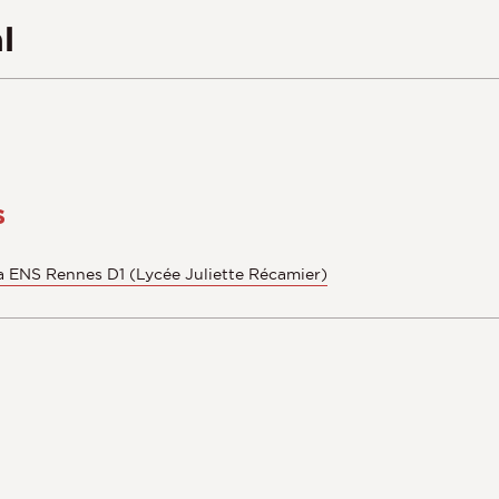
l
s
a ENS Rennes D1 (Lycée Juliette Récamier)