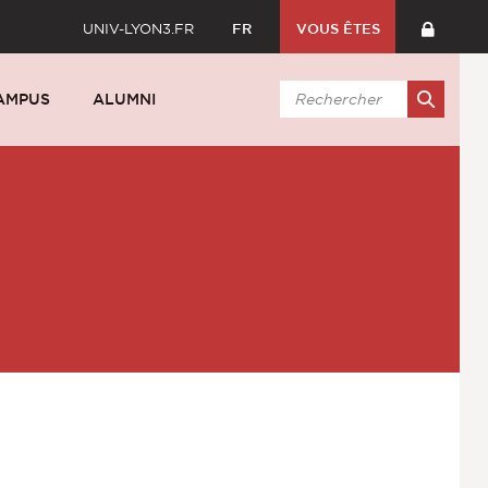
UNIV-LYON3.FR
FR
VOUS ÊTES
AMPUS
ALUMNI