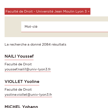
Faculté de Droit - Université Jean Moulin Lyon 3
×
La recherche a donné 2084 résultats
NAILI Youssef
Faculté de Droit
youssef.naili1@univ-lyon3.fr
VIOLLET Ysoline
Faculté de Droit
ysoline.viollet@univ-lyon3.fr
MICHEL Yohann