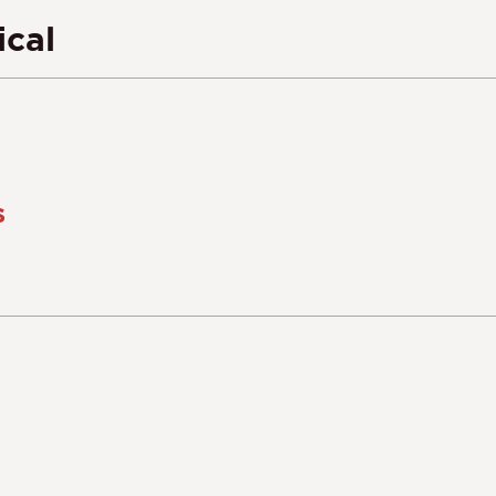
ical
s