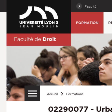
Faculté
FORMATION
R
Droit
Faculté de
Accueil
Formations
02290077 - Urb