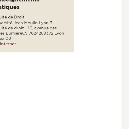
atiques
lté de Droit
ersité Jean Moulin Lyon 3 -
lté de droit - 1C, avenue des
res LumièreCS 7824269372 Lyon
ex 08
Internet