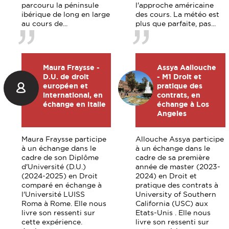
parcouru la péninsule
l'approche américaine
ibérique de long en large
des cours. La météo est
au cours de...
plus que parfaite, pas...
Maura Fraysse -
Assya Aallouche
D.U. de droit
- M1 Droit et
européen et
pratique des
international, en
contrats, en
échange en Italie
échange à Los
Angeles
Maura Fraysse participe
Allouche Assya participe
à un échange dans le
à un échange dans le
cadre de son Diplôme
cadre de sa première
d'Université (D.U.)
année de master (2023-
(2024-2025) en Droit
2024) en Droit et
comparé en échange à
pratique des contrats à
l'Université LUISS
University of Southern
Roma à Rome. Elle nous
California (USC) aux
livre son ressenti sur
Etats-Unis . Elle nous
cette expérience.
livre son ressenti sur