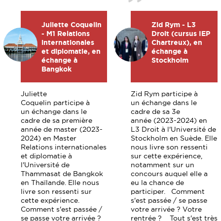
Juliette Coquelin
Zid Rym - L3
- M1 Relations
Droit (cursus IEP
internationales
Chartreux), en
et diplomatie, en
échange à
échange à
Stockholm
Bangkok
Juliette
Zid Rym participe à
Coquelin participe à
un échange dans le
un échange dans le
cadre de sa 3e
cadre de sa première
année (2023-2024) en
année de master (2023-
L3 Droit à l'Université de
2024) en Master
Stockholm en Suède. Elle
Relations internationales
nous livre son ressenti
et diplomatie à
sur cette expérience,
l'Université de
notamment sur un
Thammasat de Bangkok
concours auquel elle a
en Thaïlande. Elle nous
eu la chance de
livre son ressenti sur
participer. Comment
cette expérience.
s'est passée / se passe
Comment s'est passée /
votre arrivée ? Votre
se passe votre arrivée ?
rentrée ? Tout s'est très