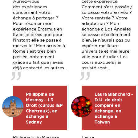
Auriez-vous
cette expérience.
des expériences
Comment s'est passée /
concernant votre
se passe votre arrivée ?
échange à partager ?
Votre rentrée ? Votre
Pour résumer mon
adaptation ? Mon
expérience Erasmus en
échange à Los Angeles
Italie, je dirais que pour
se passe excellemment
l'instant elle se passe à
bien, je n'aurais pas pu
merveille ! Mon arrivée à
espérer meilleure
Rome s'est très bien
université et meilleure
passée, notamment
ville pour étudier. Les
grâce au fait que j'avais
cours auxquels j'ai
déjà contacté les autres...
assisté sont...
Philippine de
Laura Blanchard -
Mesmay - L3
D.U. de droit
Droit (cursus IEP
comparé en
Chartreux), en
échange, en
échange à
échange à
Sydney
Taiwan
Philippine de Mesmay
Laura