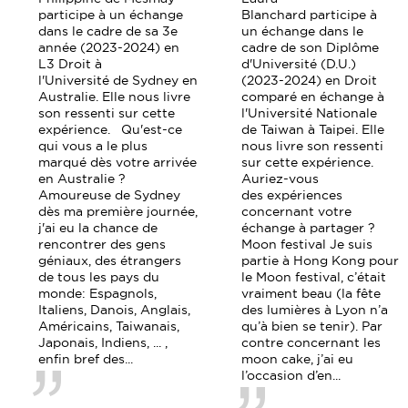
participe à un échange
Blanchard participe à
dans le cadre de sa 3e
un échange dans le
année (2023-2024) en
cadre de son Diplôme
L3 Droit à
d'Université (D.U.)
l'Université de Sydney en
(2023-2024) en Droit
Australie. Elle nous livre
comparé en échange à
son ressenti sur cette
l'Université Nationale
expérience. Qu'est-ce
de Taiwan à Taipei. Elle
qui vous a le plus
nous livre son ressenti
marqué dès votre arrivée
sur cette expérience.
en Australie ?
Auriez-vous
Amoureuse de Sydney
des expériences
dès ma première journée,
concernant votre
j'ai eu la chance de
échange à partager ?
rencontrer des gens
Moon festival Je suis
géniaux, des étrangers
partie à Hong Kong pour
de tous les pays du
le Moon festival, c’était
monde: Espagnols,
vraiment beau (la fête
Italiens, Danois, Anglais,
des lumières à Lyon n’a
Américains, Taiwanais,
qu’à bien se tenir). Par
Japonais, Indiens, ... ,
contre concernant les
enfin bref des...
moon cake, j’ai eu
l’occasion d’en...