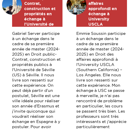
Contrat,
affaires
construction et
approfondi en
propriétés en
échange à
échange à
University
l'Université de
USCLA
Séville (US) en
(Southern
Gabriel Server participe
Emmie Soussin participe
Espagne
California) – Los
à un échange dans le
à un échange dans le
Angeles
cadre de sa première
cadre de sa première
année de master (2024-
année de master (2024-
2025) en Droit public-
2025) en Droit des
Contrat, construction et
affaires approfondi à
propriétés publics à
l'University USCLA
l'Université de Séville
(Southern California) –
(US) à Séville. Il nous
Los Angeles. Elle nous
livre son ressenti sur
livre son ressenti sur
cette expérience. On
cette expérience. Mon
peut déjà partir d’un
échange à USC se passe
postulat, Séville est une
à merveille, je n'ai pas
ville idéale pour réaliser
rencontré de problème
son année d’Erasmus et
en particulier, les cours
j’invite quiconque qui
se passent très bien. Les
voudrait réaliser son
professeurs sont très
échange en Espagne à y
intéressants et j'apprécie
postuler. Pour avoir
particulièrement