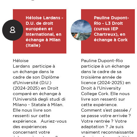
Héloise Lardans -
Pauline Dupont-
D.U. de droit
Rio - L3 Droit
européen et
(cursus IEP
international, en
Chartreux), en
échange à Milan
échange à Cork
(Italie)
Héloise
Pauline Dupont-Rio
Lardans participe à
participe à un échange
un échange dans le
dans le cadre de sa
cadre de son Diplôme
troisième année de
d'Université (D.U.)
licence (2024-2025) en
(2024-2025) en Droit
Droit à l'University
comparé en échange à
College Cork. Elle nous
l'Università degli studi di
livre son ressenti sur
Milano - Statale à Milan.
cette expérience.
Elle nous livre son
Comment s’est passée /
ressenti sur cette
se passe votre arrivée ?
expérience. Auriez-vous
Votre rentrée ? Votre
des expériences
adaptation ? Je suis
concernant votre
vraiment reconnaissante