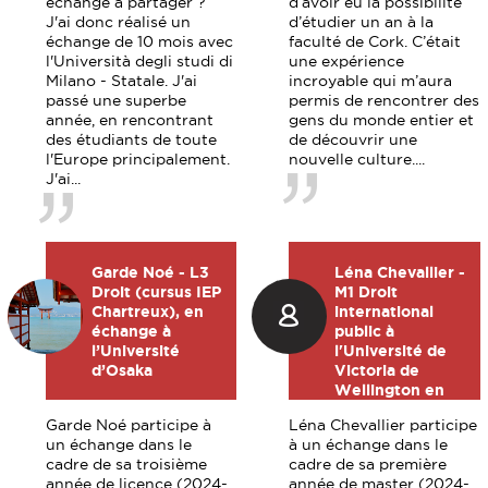
échange à partager ?
d’avoir eu la possibilité
J'ai donc réalisé un
d’étudier un an à la
échange de 10 mois avec
faculté de Cork. C’était
l'Università degli studi di
une expérience
Milano - Statale. J'ai
incroyable qui m’aura
passé une superbe
permis de rencontrer des
année, en rencontrant
gens du monde entier et
des étudiants de toute
de découvrir une
l'Europe principalement.
nouvelle culture....
J'ai...
Garde Noé - L3
Léna Chevallier -
Droit (cursus IEP
M1 Droit
Chartreux), en
international
échange à
public à
l’Université
l'Université de
d’Osaka
Victoria de
Wellington en
Nouvelle-
Garde Noé participe à
Léna Chevallier participe
Zélande
un échange dans le
à un échange dans le
cadre de sa troisième
cadre de sa première
année de licence (2024-
année de master (2024-