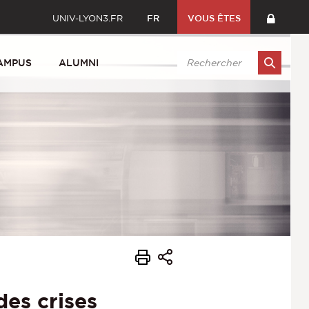
UNIV-LYON3.FR
FR
VOUS ÊTES
AMPUS
ALUMNI
des crises