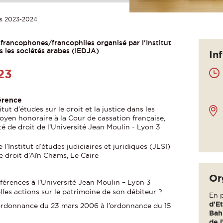
és 2023-2024
francophones/francophiles organisé par l'Institut
ns les sociétés arabes (IEDJA)
In
23
érence
titut d’études sur le droit et la justice dans les
doyen honoraire à la Cour de cassation française,
é de droit de l’Université Jean Moulin - Lyon 3
e l’Institut d’études judiciaires et juridiques (JLSI)
e droit d’Aïn Chams, Le Caire
Or
nférences à l’Université Jean Moulin – Lyon 3
lles actions sur le patrimoine de son débiteur ?
En p
d'Et
l’ordonnance du 23 mars 2006 à l’ordonnance du 15
Bah
de l