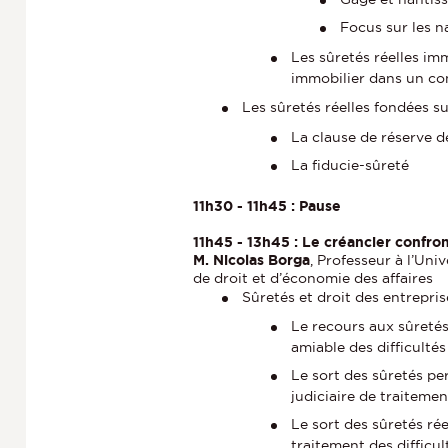
Focus sur les n
Les sûretés réelles im
immobilier dans un co
Les sûretés réelles fondées su
La clause de réserve d
La fiducie-sûreté
11h30 - 11h45 : Pause
11h45 - 13h45 : Le créancier confro
M. Nicolas Borga
, Professeur à l’Uni
de droit et d’économie des affaires
Sûretés et droit des entrepris
Le recours aux sûreté
amiable des difficultés
Le sort des sûretés pe
judiciaire de traitemen
Le sort des sûretés ré
traitement des difficul