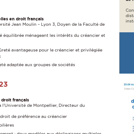
Conf
dist
lles en droit français
ins
versité Jean Moulin – Lyon 3, Doyen de la Faculté de
 équilibrée ménageant les intérêts du créancier et
reté avantageuse pour le créancier et privilégiée
x
ûreté adaptée aux groupes de sociétés
23
 droit français
à l’Université de Montpellier, Directeur du
 droit de préférence au créancier
ilières
sement : deux modèles aux déclinaisons multiples