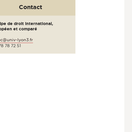
Contact
pe de droit international,
opéen et comparé
ec@univ-lyon3.fr
8 78 72 51