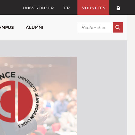
UNIV-LYON3.FR
FR
VOUS ÊTES
AMPUS
ALUMNI