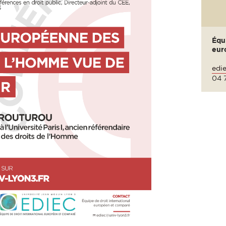
Équi
eur
edi
04 7