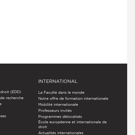
INTERNATIONAL
 droit (EDD)
La Faculté dans le monde
 de recherche
Notre offre de formation internationale
e
Mobilité internationale
Professeurs invités
èses
Programmes délocalisés
École européenne et internationale de
droit
Actualités internationales