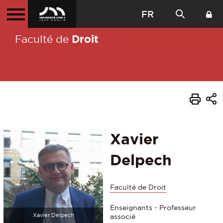
FR
Droit
Faculté de
Xavier
Delpech
Faculté de Droit
Enseignants - Professeur
Xavier Delpech
associé