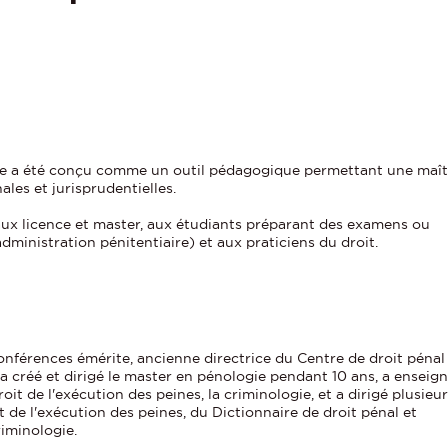
ire a été conçu comme un outil pédagogique permettant une maît
ales et jurisprudentielles.
eaux licence et master, aux étudiants préparant des examens ou
ministration pénitentiaire) et aux praticiens du droit.
onférences émérite, ancienne directrice du Centre de droit pénal
 a créé et dirigé le master en pénologie pendant 10 ans, a enseign
roit de l'exécution des peines, la criminologie, et a dirigé plusieu
it de l'exécution des peines, du Dictionnaire de droit pénal et
iminologie.