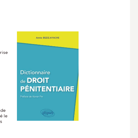
rise
 de
é le
rs