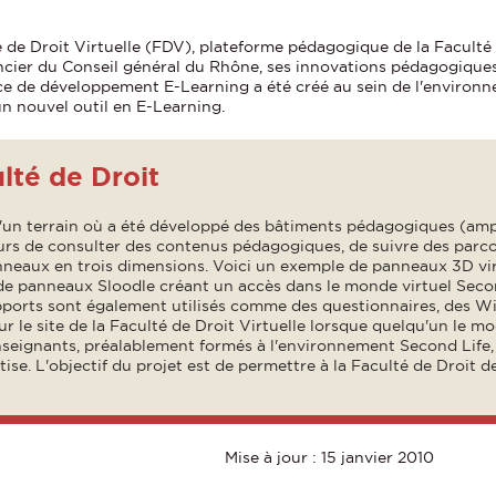
 de Droit Virtuelle (FDV), plateforme pédagogique de la Faculté 
ancier du Conseil général du Rhône, ses innovations pédagogique
ace de développement E-Learning a été créé au sein de l'environ
un nouvel outil en E-Learning.
ulté de Droit
 d'un terrain où a été développé des bâtiments pédagogiques (amp
teurs de consulter des contenus pédagogiques, de suivre des parc
nneaux en trois dimensions.
Voici un exemple de panneaux 3D vir
 de panneaux Sloodle créant un accès dans le monde virtuel Secon
orts sont également utilisés comme des questionnaires, des Wiki
sur le site de la Faculté de Droit Virtuelle lorsque quelqu'un le m
nseignants, préalablement formés à l'environnement Second Life,
tise. L'objectif du projet est de permettre à la Faculté de Droit 
Mise à jour : 15 janvier 2010