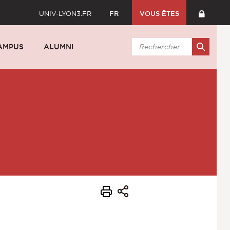
UNIV-LYON3.FR
FR
VOUS ÊTES
AMPUS
ALUMNI