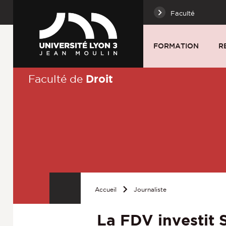
Faculté
FORMATION
R
Droit
Faculté de
Accueil
Journaliste
La FDV investit 