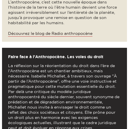
L’anthropocène, c’est cette nouvelle époque dans
l’histoire de la terre où l’être humain devient une force
agissant irréversiblement sur l’entièreté de la planète,
jusqu’à provoquer une remise en question de son
habitabilité par les humains.
Découvrez le blog de Radio anthropocène
Faire face à l’Anthropocène. Les voies du droit
La réflexion sur la réorientation du droit dans l'ère de
l'Anthropocène est un chantier ambitieux, mais
nécessaire. Isabelle Michallet, à travers son ouvrage "À
partir de l’Anthropocène", offre une voie instructive et
pragmatique pour cette mutation essentielle du droit.
Par delà une critique du modèle juridique
anthropocentré du siècle dernier, souvent synonyme de
prédation et de dégradation environnementale,
Michallet nous invite à envisager le droit comme un
reflet des choix sociétaux et citoyens. Elle prône pour
un droit plus en harmonie avec les exigences
écologiques actuelles, illustrant que le cadre juridique
peut et doit évoluer en réponse aux crises