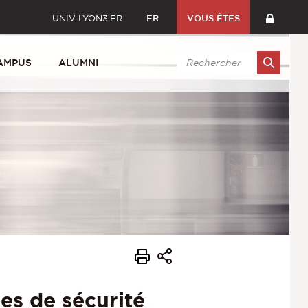
UNIV-LYON3.FR
FR
VOUS ÊTES
AMPUS
ALUMNI
es de sécurité