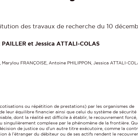
stitution des travaux de recherche du 10 décem
ic PAILLER et Jessica ATTALI-COLAS
, Marylou FRANÇOISE, Antoine PHILIPPON, Jessica ATTALI-CO
otisations ou répétition de prestations) par les organismes de
de leur équilibre financier ainsi que celui du système de sécurité
le, dont la réalité est difficile à établir, le recouvrement forcé,
endu singulièrement complexe par le phénomène de la frontière. Qu
écision de justice ou d’un autre titre exécutoire, comme la contrai
ion à l’étranger du débiteur ou de ses actifs rendent le recouvrem