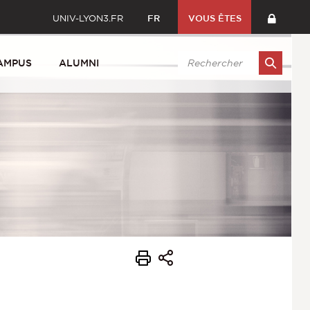
UNIV-LYON3.FR
FR
VOUS ÊTES
AMPUS
ALUMNI