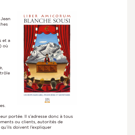
 Jean
ches
 et a
) où
e,
trôle
es.
ur portée. Il s’adresse donc à tous
ements ou clients, autorités de
u’ils doivent l’expliquer