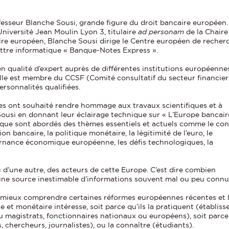
fesseur Blanche Sousi, grande figure du droit bancaire européen.
Université Jean Moulin Lyon 3, titulaire
ad personam
de la Chaire
re européen, Blanche Sousi dirige le Centre européen de recher
lettre informatique « Banque-Notes Express ».
n qualité d’expert auprès de différentes institutions européennes
Elle est membre du CCSF (Comité consultatif du secteur financier
ersonnalités qualifiées.
s ont souhaité rendre hommage aux travaux scientifiques et à
usi en donnant leur éclairage technique sur « L’Europe bancair
si que sont abordés des thèmes essentiels et actuels comme le con
on bancaire, la politique monétaire, la légitimité de l’euro, le
rnance économique européenne, les défis technologiques, la
u d’une autre, des acteurs de cette Europe. C’est dire combien
 une source inestimable d’informations souvent mal ou peu connu
 mieux comprendre certaines réformes européennes récentes et le
e et monétaire intéresse, soit parce qu’ils la pratiquent (établiss
u magistrats, fonctionnaires nationaux ou européens), soit parce q
, chercheurs, journalistes), ou la connaître (étudiants).