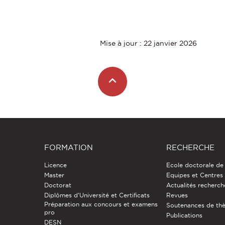
Mise à jour : 22 janvier 2026
FORMATION
RECHERCHE
Licence
Ecole doctorale de
Master
Equipes et Centres
Doctorat
Actualités recherch
Diplômes d'Université et Certificats
Revues
Préparation aux concours et examens
Soutenances de th
pro
Publications
DESN