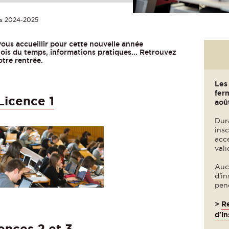
és 2024-2025
vous accueillir pour cette nouvelle année
lois du temps, informations pratiques... Retrouvez
otre rentrée.
Les 
ferm
Licence 1
août
Dura
insc
acce
vali
Auc
d'i
pen
>
Re
d'in
ences 2 et 3