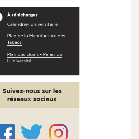
À
télécharger
Calendrier universitaire
Plan de la Manufacture des
Tabacs
Plan des Quais - Palais de
l'Université
Suivez-nous sur les
réseaux sociaux