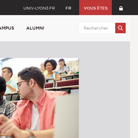
UNIV-LYON3.FR
FR
VOUS ÊTES
AMPUS
ALUMNI