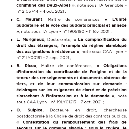
commune des Deux-Alpes »
, note sous TA Grenoble –
n° 2105744 – 4 oct. 2021 ;
C. Meurant
, Maître de conférences,
« L’unité
budgétaire et le vote des budgets principal et annexe
»
, note sous TA Lyon – n° 1905190 – 11 fév. 2021 ;
L. Murigneux
, Doctorante,
« La complexification du
droit des étrangers, l’exemple du régime alambiqué
des assignations à résidence »
, note sous CAA Lyon –
n° 21LY00191 – 2 sept. 2021 ;
B. Ricou
, Maître de conférences,
« Obligations
d’information du contribuable de l’origine et de la
teneur des renseignements et documents obtenus de
tiers, et de leur communication sur demande :
éclairages sur les exigences de clarté et de précision
s’attachant à l’information et à la demande »
, note
sous CAA Lyon – n° 19LY01213 – 7 oct. 2021 ;
O. Sulpice
, Docteure en droit, chercheuse
postdoctorale à la Chaire de droit des contrats publics,
« Contestation du remboursement des frais de
secours sur le domaine skiable : sous la civière, le