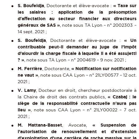
S. Boufeldja
, Doctorante et élève-avocate :
« Taxe sur
les salaires : application de la présomption
d'affectation au secteur financier aux directeurs
généraux de SAS »
, note sous TA Lyon – n° 2002303 –
14 sept. 2021 ;
S. Boufeldja
, Doctorante et élève-avocate :
« Un
contribuable peut-il demander au juge de l’impôt
d’alourdir la charge fiscale à laquelle il a été assujetti
? »
, note sous TA Lyon – n° 2004619 – 9 nov. 2021 ;
M. Ferrière
, Doctorante,
« Notification sur notification
ne vaut »
, note sous CAA Lyon – n° 21LY00577 – 12 oct.
2021 ;
V. Lamy
, Docteur en droit, chercheur postdoctorale à
la Chaire de droit des contrats publics,
« Czabaj : le
siège de la responsabilité contractuelle n’aura pas
lieu »
, note sous CAA Lyon – n° 21LY00022 – 7 oct.
2021 ;
M. Mattana-Basset
, Avocate,
« Suspension de
l’autorisation de renouvellement et d’extension
d’exploitation d’une carrière de roche massive sur la