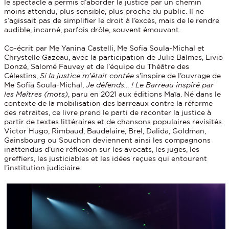
le spectacle a permis d’aborder la justice par un chemin
moins attendu, plus sensible, plus proche du public. Il ne
s’agissait pas de simplifier le droit à l’excès, mais de le rendre
audible, incarné, parfois drôle, souvent émouvant.
Co-écrit par Me Yanina Castelli, Me Sofia Soula-Michal et
Chrystelle Gazeau, avec la participation de Julie Balmes, Livio
Donzé, Salomé Fauvey et de l’équipe du Théâtre des
Célestins,
Si la justice m’était contée
s’inspire de l’ouvrage de
Me Sofia Soula-Michal,
Je défends… ! Le Barreau inspiré par
les Maîtres (mots)
, paru en 2021 aux éditions Maïa. Né dans le
contexte de la mobilisation des barreaux contre la réforme
des retraites, ce livre prend le parti de raconter la justice à
partir de textes littéraires et de chansons populaires revisités.
Victor Hugo, Rimbaud, Baudelaire, Brel, Dalida, Goldman,
Gainsbourg ou Souchon deviennent ainsi les compagnons
inattendus d’une réflexion sur les avocats, les juges, les
greffiers, les justiciables et les idées reçues qui entourent
l’institution judiciaire.