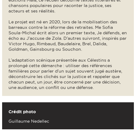
éditions Maïa, ce recueil détourne textes littéraires et
chansons populaires pour raconter la justice, ses
acteurs et ses réalités.
Le projet est né en 2020, lors de la mobilisation des
barreaux contre la réforme des retraites. Me Sofia
Soula-Michal écrit alors un premier texte, Je défends, en
écho au J’accuse de Zola. D’autres suivront, inspirés par
Victor Hugo, Rimbaud, Baudelaire, Brel, Dalida,
Goldman, Gainsbourg ou Souchon.
L’adaptation scénique présentée aux Célestins a
prolongé cette démarche : utiliser des références
familières pour parler d’un sujet souvent jugé austère,
déconstruire les clichés sur la justice et rappeler que
chacun peut, un jour, être concerné par une décision,
une audience, un conflit ou une défense.
Crédit photo
Guillaume Nedellec