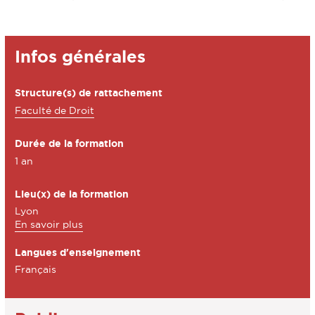
Détails
Infos générales
Structure(s) de rattachement
Faculté de Droit
Durée de la formation
1 an
Lieu(x) de la formation
Lyon
à
En savoir plus
propos
Langues d'enseignement
des
Lieu(x)
Français
de
la
formation