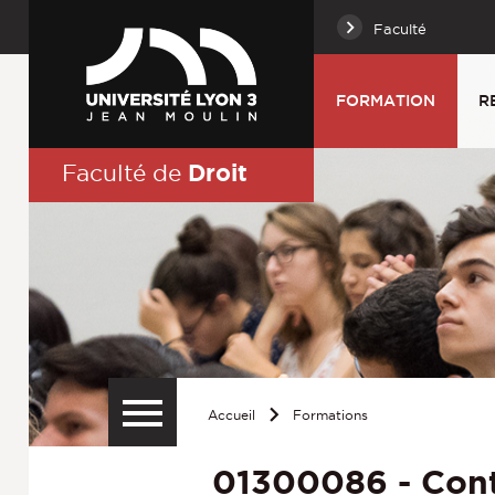
Faculté
FORMATION
R
Droit
Faculté de
Accueil
Formations
01300086 - Cont