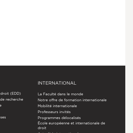
INTERNATIONAL
 droit (EDD)
La Faculté dans le monde
 de recherche
Notre offre de formation internationale
e
Mobilité internationale
Professeurs invités
èses
Programmes délocalisés
École européenne et internationale de
droit