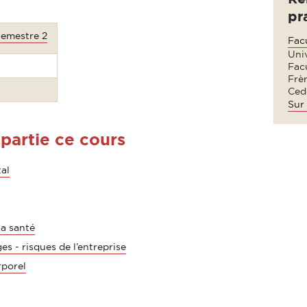
pr
Semestre 2
Facu
Univ
Facu
Frè
Ced
Sur 
 partie ce cours
al
la santé
 - risques de l’entreprise
porel