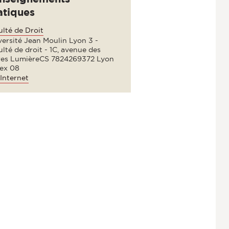
atiques
lté de Droit
ersité Jean Moulin Lyon 3 -
lté de droit - 1C, avenue des
res LumièreCS 7824269372 Lyon
ex 08
Internet