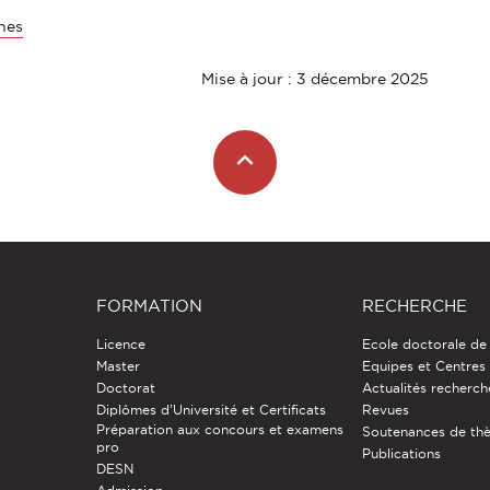
nes
Mise à jour : 3 décembre 2025
FORMATION
RECHERCHE
Licence
Ecole doctorale de
Master
Equipes et Centres
Doctorat
Actualités recherch
Diplômes d'Université et Certificats
Revues
Préparation aux concours et examens
Soutenances de th
pro
Publications
DESN