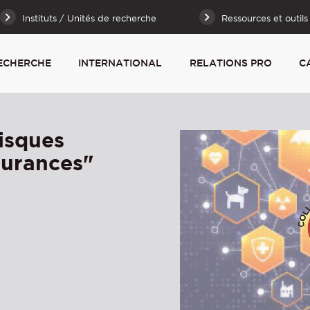
Instituts / Unités de recherche
Ressources et outils
ECHERCHE
INTERNATIONAL
RELATIONS PRO
C
isques
surances"