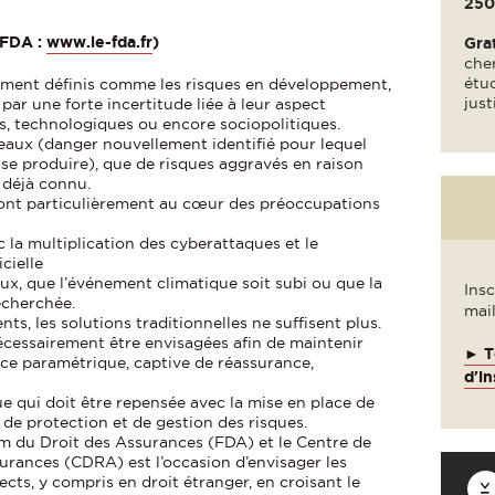
250
(FDA :
www.le-fda.fr
)
Gra
cher
étud
ement définis comme les risques en développement,
just
 par une forte incertitude liée à leur aspect
s, technologiques ou encore sociopolitiques.
veaux (danger nouvellement identifié pour lequel
 se produire), que de risques aggravés en raison
 déjà connu.
sont particulièrement au cœur des préoccupations
a multiplication des cyberattaques et le
cielle
 que l’événement climatique soit subi ou que la
Insc
echerchée.
mail
ts, les solutions traditionnelles ne suffisent plus.
écessairement être envisagées afin de maintenir
► T
ance paramétrique, captive de réassurance,
d'in
que qui doit être repensée avec la mise en place de
 de protection et de gestion des risques.
um du Droit des Assurances (FDA) et le Centre de
surances (CDRA) est l’occasion d’envisager les
cts, y compris en droit étranger, en croisant le