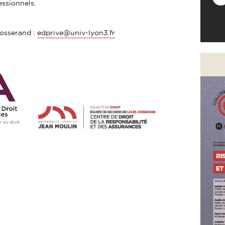
essionnels.
Josserand :
edprive@univ-lyon3.fr