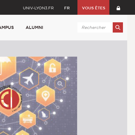
UNIV-LYON3.FR
FR
VOUS ÊTES
AMPUS
ALUMNI