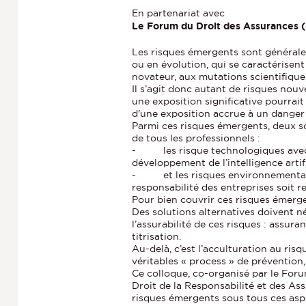
En partenariat avec
Le Forum du Droit des Assurances 
Les risques émergents sont général
ou en évolution, qui se caractérisent
novateur, aux mutations scientifique
Il s’agit donc autant de risques nou
une exposition significative pourrait
d'une exposition accrue à un danger
Parmi ces risques émergents, deux 
de tous les professionnels :
- les risque technologiques avec l
développement de l’intelligence artifi
- et les risques environnementaux,
responsabilité des entreprises soit r
Pour bien couvrir ces risques émergen
Des solutions alternatives doivent n
l’assurabilité de ces risques : assur
titrisation.
Au-delà, c’est l’acculturation au ris
véritables « process » de prévention,
Ce colloque, co-organisé par le For
Droit de la Responsabilité et des As
risques émergents sous tous ces aspe