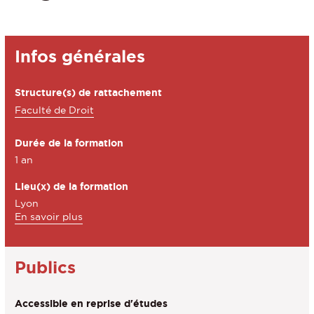
Détails
Infos générales
Structure(s) de rattachement
Faculté de Droit
Durée de la formation
1 an
Lieu(x) de la formation
Lyon
à
En savoir plus
propos
des
Lieu(x)
Publics
de
la
Accessible en reprise d'études
formation