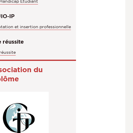
 Handicap Étudiant
IO-IP
tation et insertion professionnelle
 réussite
réussite
sociation du
plôme