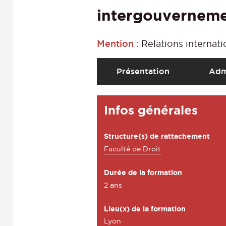
intergouvernem
Mention :
Relations internati
A
Présentation
Adm
c
c
D
Infos générales
é
é
d
t
Structure(s) de rattachement
e
a
Faculté de Droit
r
i
a
Durée de la formation
l
2 ans
u
s
x
Lieu(x) de la formation
s
Lyon