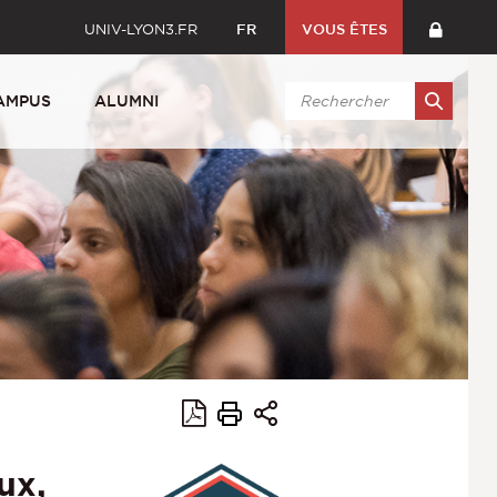
UNIV-LYON3.FR
FR
VOUS ÊTES
AMPUS
ALUMNI
ux,