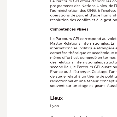
Le Parcours GPI affine d’abord les c
programmes des Nations Unies, de l’
l’administration des ONG, à l’analyse
opérations de paix et d’aide humanita
résolution des conflits et à la gestion
Compétences visées
Le Parcours GPI correspond au vole
Master Relations internationales. En 
internationales, politique étrangère 
caractère théorique et académique de
même effort est demandé en termes de
des relations internationales, structu
second lieu, le Parcours GPI ouvre a
France ou à l’étranger. Ce stage, l’a
de stage relatif à un thème de polit
rédactionnel et une teneur conceptue
souvent sur un stage exigeant. Aussi
Lieux
Lyon