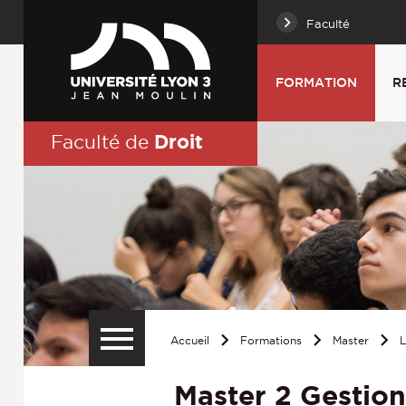
Faculté
FORMATION
R
Droit
Faculté de
Accueil
Formations
Master
L
Master 2 Gestio