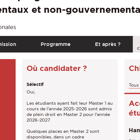
entaux et non-gouvernement
onales
C
ission
Programme
Et après ?
a
C
l
Où candidater ?
Chi
l
t
Sélectif
Tous 
o
Oui,
a
Ac
Les étudiants ayant fait leur Master 1 au
c
cours de l'année 2025-2026 sont admis
ét
de plein droit en Master 2 pour l'année
t
2026-2027.
i
Han
Quelques places en Master 2 sont
o
disponibles, dans un cadre