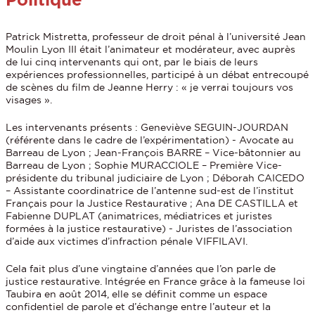
Patrick Mistretta, professeur de droit pénal à l’université Jean
Moulin Lyon III était l’animateur et modérateur, avec auprès
de lui cinq intervenants qui ont, par le biais de leurs
expériences professionnelles, participé à un débat entrecoupé
de scènes du film de Jeanne Herry : « je verrai toujours vos
visages ».
Les intervenants présents : Geneviève SEGUIN-JOURDAN
(référente dans le cadre de l’expérimentation) - Avocate au
Barreau de Lyon ; Jean-François BARRE – Vice-bâtonnier au
Barreau de Lyon ; Sophie MURACCIOLE – Première Vice-
présidente du tribunal judiciaire de Lyon ; Déborah CAICEDO
– Assistante coordinatrice de l’antenne sud-est de l’institut
Français pour la Justice Restaurative ; Ana DE CASTILLA et
Fabienne DUPLAT (animatrices, médiatrices et juristes
formées à la justice restaurative) - Juristes de l’association
d’aide aux victimes d’infraction pénale VIFFILAVI.
Cela fait plus d’une vingtaine d’années que l’on parle de
justice restaurative. Intégrée en France grâce à la fameuse loi
Taubira en août 2014, elle se définit comme un espace
confidentiel de parole et d’échange entre l’auteur et la