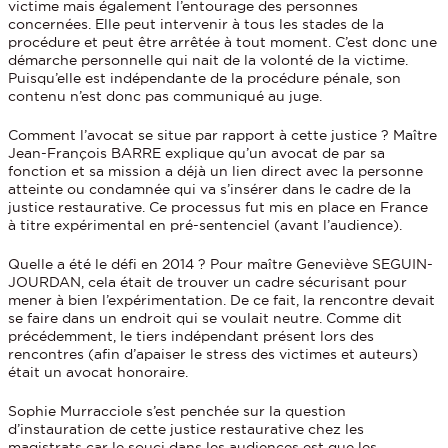
victime mais également l’entourage des personnes
concernées. Elle peut intervenir à tous les stades de la
procédure et peut être arrêtée à tout moment. C’est donc une
démarche personnelle qui nait de la volonté de la victime.
Puisqu’elle est indépendante de la procédure pénale, son
contenu n’est donc pas communiqué au juge.
Comment l’avocat se situe par rapport à cette justice ? Maître
Jean-François BARRE explique qu’un avocat de par sa
fonction et sa mission a déjà un lien direct avec la personne
atteinte ou condamnée qui va s’insérer dans le cadre de la
justice restaurative. Ce processus fut mis en place en France
à titre expérimental en pré-sentenciel (avant l’audience).
Quelle a été le défi en 2014 ? Pour maître Geneviève SEGUIN-
JOURDAN, cela était de trouver un cadre sécurisant pour
mener à bien l’expérimentation. De ce fait, la rencontre devait
se faire dans un endroit qui se voulait neutre. Comme dit
précédemment, le tiers indépendant présent lors des
rencontres (afin d’apaiser le stress des victimes et auteurs)
était un avocat honoraire.
Sophie Murracciole s’est penchée sur la question
d’instauration de cette justice restaurative chez les
magistrats car le souci dans les audiences est que les