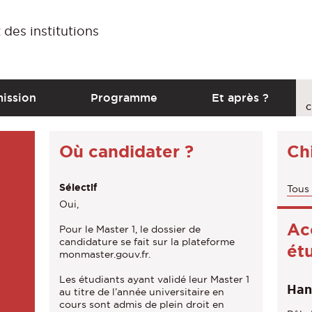
 des institutions
C
ission
Programme
Et après ?
a
C
l
Où candidater ?
Chi
l
t
Sélectif
Tous 
o
Oui,
a
Ac
Pour le Master 1, le dossier de
c
candidature se fait sur la plateforme
ét
monmaster.gouv.fr.
t
Les étudiants ayant validé leur Master 1
i
Han
au titre de l’année universitaire en
o
cours sont admis de plein droit en