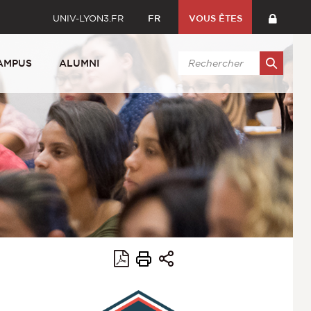
UNIV-LYON3.FR
FR
VOUS ÊTES
AMPUS
ALUMNI