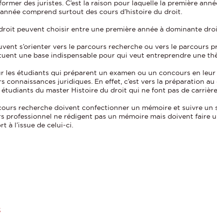
à former des juristes. C’est la raison pour laquelle la première a
e année comprend surtout des cours d’histoire du droit.
droit peuvent choisir entre une première année à dominante droi
vent s’orienter vers le parcours recherche ou vers le parcours 
uent une base indispensable pour qui veut entreprendre une thès
our les étudiants qui préparent un examen ou un concours en leur
rs connaissances juridiques. En effet, c’est vers la préparation a
étudiants du master Histoire du droit qui ne font pas de carrière 
rcours recherche doivent confectionner un mémoire et suivre un 
rs professionnel ne rédigent pas un mémoire mais doivent faire 
 à l’issue de celui-ci.
s