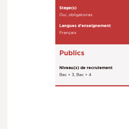
e
Stage(s)
c
Oui, obligatoires
t
Langues d'enseignement
i
Français
o
n
Publics
s
d
Niveau(x) de recrutement
Bac + 3, Bac + 4
e
l
a
f
i
c