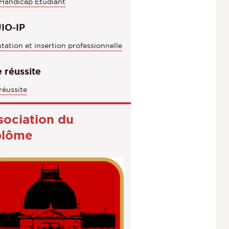
 Handicap Étudiant
IO-IP
tation et insertion professionnelle
 réussite
réussite
sociation du
plôme