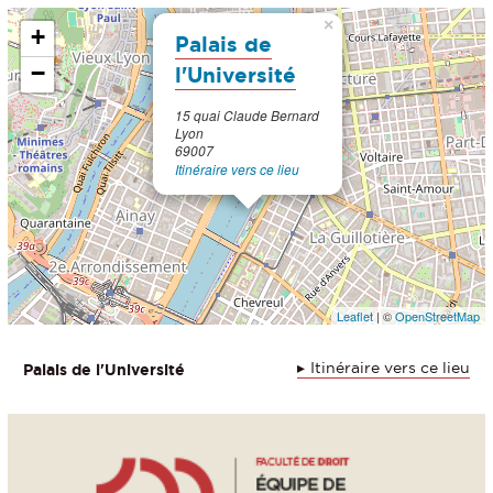
×
+
Palais de
−
l'Université
15 quai Claude Bernard
Lyon
69007
Itinéraire vers ce lieu
Leaflet
| ©
OpenStreetMap
Itinéraire vers ce lieu
Palais de l'Université